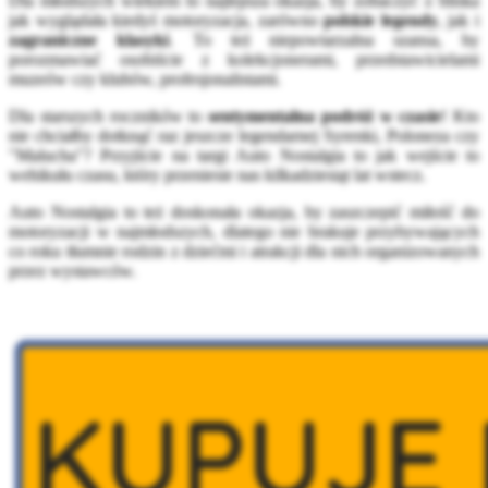
Dla młodszych wiekiem to najlepsza okazja, by zobaczyć z bliska
jak wyglądała kiedyś motoryzacja, zarówno
polskie legendy
, jak i
zagraniczne klasyki
. To też niepowtarzalna szansa, by
porozmawiać osobiście z kolekcjonerami, przedstawicielami
muzeów czy klubów, profesjonalistami.
Dla starszych roczników to
sentymentalna podróż w czasie
! Kto
nie chciałby dotknąć raz jeszcze legendarnej Syrenki, Poloneza czy
"Malucha"? Przyjście na targi Auto Nostalgia to jak wejście to
wehikułu czasu, który przeniesie nas kilkadziesiąt lat wstecz.
Auto Nostalgia to też doskonała okazja, by zaszczepić miłość do
motoryzacji w najmłodszych, dlatego nie brakuje przybywających
co roku tłumnie rodzin z dziećmi i atrakcji dla nich organizowanych
przez wystawców.