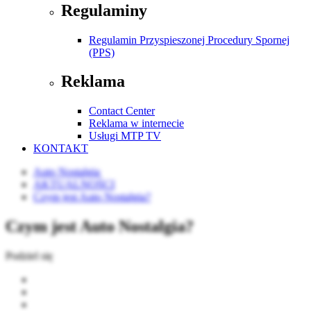
Regulaminy
Regulamin Przyspieszonej Procedury Spornej
(PPS)
Reklama
Contact Center
Reklama w internecie
Usługi MTP TV
KONTAKT
Auto Nostalgia
AKTUALNOŚCI
Czym jest Auto Nostalgia?
Czym jest Auto Nostalgia?
Podziel się