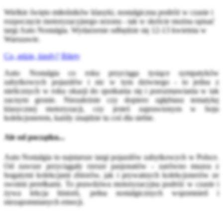
Wielkie święto miłośników klasyki, nostalgiczna podróż w czasie i
rozpoczęcie motoryzacyjnego sezonu - tak w skrócie można opisać
targi Auto Nostalgia. Wydarzenie odbędzie się 12-13 kwietnia w
Warszawie.
Co, gdzie, kiedy?
Bilety
Auto Nostalgia co roku przyciąga tysiące sympatyków
zabytkowych pojazdów i nic w tym dziwnego - to jedna z
nielicznych w roku okazji do spotkania się i porozmawiania w tak
zacnym gronie. Niezależnie czy dopiero zgłębiasz tematykę
klasycznej motoryzacji, czy jesteś zaprawionym w boju
kolekcjonerem, każdy znajdzie tu coś dla siebie.
Ale od początku...
Auto Nostalgia to najstarsze targi pojazdów zabytkowych w Polsce.
Od zawsze przyciągały rzesze pasjonatów - zarówno muzea z
bogatymi kolekcjami zbiorów, jak i prywatnych kolekcjonerów ze
swoimi perełkami. To prawdziwa motoryzacyjna podróż w czasie i
żywa lekcja historii, pełna nostalgicznych wspomnień i
niezapomnianych emocji.