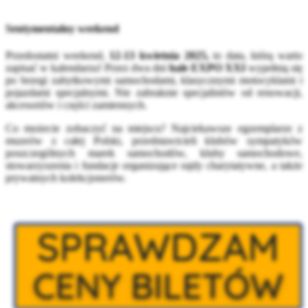
Sentymentalny weekend
Przedostatni weekend,
12-13 kwietnia 2025,
to data, którą warto
zapisać w kalendarzu! Przez dwa dni
hale EXPO XXI
wypełnią się
po brzegi zabytkowymi samochodami, klasycznymi motocyklami i
pojazdami specjalnymi. Nie zabraknie specjalistów od renowacji,
akcesoriów i części zamiennych.
Co możecie zobaczyć na miejscu? Najciekawsze egzemplarze z
muzeów z całej Polski, przedstawicieli klubów sympatyków
poszczególnych marek samochodów, kluby samochodowe,
stowarzyszenia i fundacje organizujące rajdy charytatywne, a także
prywatnych kolekcjonerów.