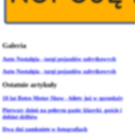
Galeria
Auto Nostalgia - targi pojazdów zabytkowych
Auto Nostalgia - targi pojazdów zabytkowych
Ostatnie artykuły
10 lat Retro Motor Show - bilety już w sprzedaży
Pierwszy dzień na pełnym gazie: klasyki, goście i
debiut driftów
Dwa dni zamknięte w fotografiach