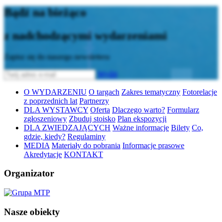
Bądź na bieżąco
z nadchodzącymi wydarzeniami
Zapisz się do naszego newslettera
Wyślij
O WYDARZENIU
O targach
Zakres tematyczny
Fotorelacje
z poprzednich lat
Partnerzy
DLA WYSTAWCY
Oferta
Dlaczego warto?
Formularz
zgłoszeniowy
Zbuduj stoisko
Plan ekspozycji
DLA ZWIEDZAJĄCYCH
Ważne informacje
Bilety
Co,
gdzie, kiedy?
Regulaminy
MEDIA
Materiały do pobrania
Informacje prasowe
Akredytacje
KONTAKT
Organizator
Nasze obiekty