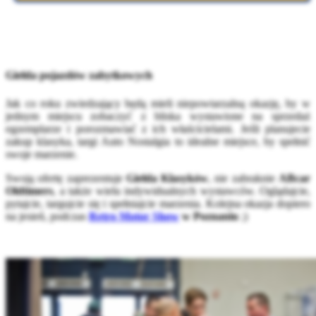
Giełda pojazdów zabytkowych
Jak co roku zwiedzający będą mieli niepowtarzalną okazję, by w
jednym miejscu zobaczyć z bliska wystawione na sprzedaż
egzemplarze i porozmawiać z ich właścicielami. Jeśli planujecie
zakup klasyka, targi Auto Nostalgia to idealne miejsce, by spełnić
swoje marzenie.
Swoją ofertę zaprezentuje
Giełda Klasyków
, nie zabraknie
ABcar
Oldtimers
, a także wielu indywidualnych wystawców. Oglądajcie,
pytajcie, targujcie się i spełniajcie marzenia. Kolejna okazja dopiero
na jesień, podczas
Retro Motor Show
w Poznaniu
;)