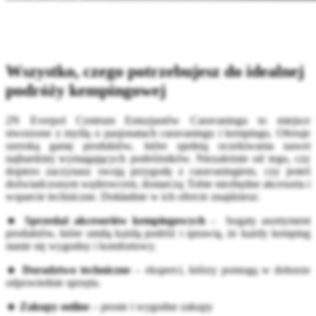
Wszystko, czego potrzebujesz do idealnej
podróży kempingowej
2N Everpol Centrum Entuzjastów Caravaningu to miejsce
stworzone z myślą o pasjonatach caravaningu i kempingu. Oferuje
szeroką gamę produktów, które spełnią oczekiwania nawet
najbardziej wymagających podróżników. Niezależnie od tego, czy
dopiero zaczynasz swoją przygodę z caravaningiem, czy jesteś
doświadczonym wędrowcem, dostarczą Tobie niezbędne akcesoria i
wsparcie techniczne. Dokładnie w ich ofercie znajdziesz:
🔹 Sprzedaż akcesoriów kempingowych
– bogaty asortyment
produktów, które umilą każdą podróż i sprawią, że każdy kemping
stanie się wygodny i komfortowy.
🔹 Doradztwo techniczne
– eksperci, którzy pomogą w doborze
odpowiednie sprzętu.
🔹 Zakupy online
– proste i wygodne zakupy