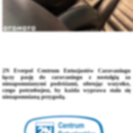
2N Everpol Centrum Entuzjastów Caravaningu
łączy pasję do caravaningu z nostalgią za
niezapomnianymi podróżami, oferując wszystko,
czego potrzebujesz, by każda wyprawa stała się
niezapomnianą przygodą.