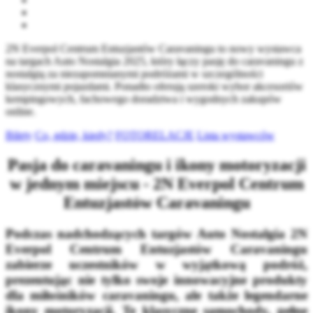
2N Everpol Centrum Entuzjastów Caravaningu to nowy wystawca
na targach Auto Nostalgia 2025, który łączy pasję do caravaningu z
nostalgią za niezapomnianymi podróżami w szczególności
klasycznymi pojazdami. Ponadto oferują szeroki wybor akcesoriów
kempingowych, fachowego doradztwa i wygodnych zakupów
online.
Bilety
Co, gdzie, kiedy?
FOTORELACJE
Lista wystawców
Pasja do caravaningu i ikony motoryzacji
w jednym miejscu - 2N Everpol Centrum
Entuzjastów Caravaningu
Podczas nadchodzących targów
Auto Nostalgia
2N
Everpol
Centrum Entuzjastów Caravaningu
zabierze uczestników w wyjątkową podróż,
prezentując nie tylko swoje innowacyjne produkty
dla miłośników caravaningu, ale także legendarne
ikony motoryzacji. Te klasyczne samochody, pełne