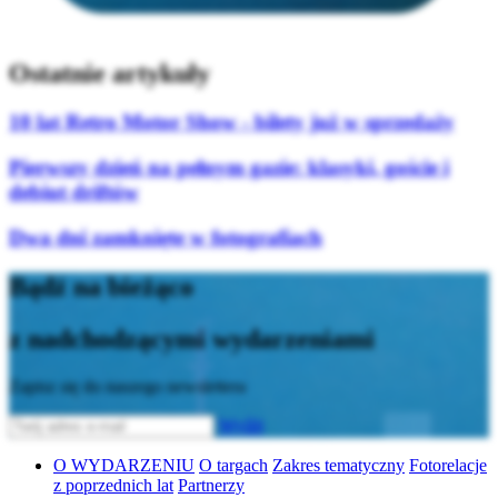
Ostatnie artykuły
10 lat Retro Motor Show - bilety już w sprzedaży
Pierwszy dzień na pełnym gazie: klasyki, goście i
debiut driftów
Dwa dni zamknięte w fotografiach
Bądź na bieżąco
z nadchodzącymi wydarzeniami
Zapisz się do naszego newslettera
Wyślij
O WYDARZENIU
O targach
Zakres tematyczny
Fotorelacje
z poprzednich lat
Partnerzy