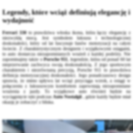
Legendy, które wciąż definiują elegancję i
wydajność
Ferrari 330
to prawdziwa włoska ikona, która łączy elegancję z
niezwykłą mocą. Jest symbolem luksusu i technologicznej
doskonałości, który od lat fascynuje fanów motoryzacji na całym
świecie. Z charakterystycznym designem i wyjątkowymi osiągami,
to auto dostarcza niezapomnianych wrażeń z każdej podróży. Nie
zapominajmy także o
Porsche 911
, legendzie, która od ponad 60 lat
nieprzerwanie zachwyca swoją doskonałością. Z jego sportowym
charakterem i niezrównaną precyzją, Porsche 911 to prawdziwa
definicja motoryzacyjnej doskonałości. Jego ponadczasowy design
sprawia, że mimo upływu lat wciąż przyciąga wzrok, a osiągi w
połączeniu z luksusowym komfortem zapewniają niezapomniane
wrażenia z jazdy. To wyjątkowe auto również będzie na
wyciągnięcie ręki podczas
Auto Nostalgii
, gdzie każdy będzie miał
okazję je zobaczyć z bliska.