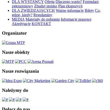
DLA WYSTAWCY
Oferta
Dlaczego warto?
Formularz
zgłoszeniowy
Zbuduj stoisko
Plan ekspozycji
DLA ZWIEDZAJĄCYCH
Ważne informacje
Bilety
Co,
gdzie, kiedy?
Regulaminy
MEDIA
Materiały do pobrania
Informacje prasowe
Akredytacje
KONTAKT
Organizator
Nasze obiekty
Nasze rozwiązania
Należymy do
Dołącz do nas