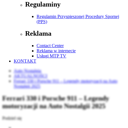
Regulaminy
Regulamin Przyspieszonej Procedury Spornej
(PPS)
Reklama
Contact Center
Reklama w internecie
Usługi MTP TV
KONTAKT
Auto Nostalgia
AKTUALNOŚCI
Ferrari 330 i Porsche 911 – Legendy motoryzacji na Auto
Nostalgii 2025
Ferrari 330 i Porsche 911 – Legendy
motoryzacji na Auto Nostalgii 2025
Podziel się