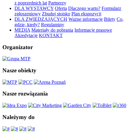
z poprzednich lat
Partnerzy
DLA WYSTAWCY
Oferta
Dlaczego warto?
Formularz
zgłoszeniowy
Zbuduj stoisko
Plan ekspozycji
DLA ZWIEDZAJĄCYCH
Ważne informacje
Bilety
Co,
gdzie, kiedy?
Regulaminy
MEDIA
Materiały do pobrania
Informacje prasowe
Akredytacje
KONTAKT
Organizator
Nasze obiekty
Nasze rozwiązania
Należymy do