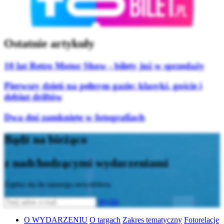
Ostatnie artykuły
10 lat Retro Motor Show - bilety już w sprzedaży
Pierwszy dzień na pełnym gazie: klasyki, goście i
debiut driftów
Dwa dni zamknięte w fotografiach
Bądź na bieżąco
z nadchodzącymi wydarzeniami
Zapisz się do naszego newslettera
Wyślij
O WYDARZENIU
O targach
Zakres tematyczny
Fotorelacje