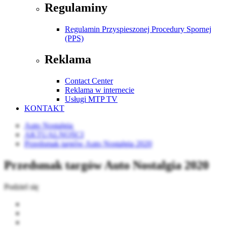
Regulaminy
Regulamin Przyspieszonej Procedury Spornej
(PPS)
Reklama
Contact Center
Reklama w internecie
Usługi MTP TV
KONTAKT
Auto Nostalgia
AKTUALNOŚCI
Przedsmak targów Auto Nostalgia 2020
Przedsmak targów Auto Nostalgia 2020
Podziel się