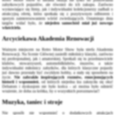
zabytkowych pojazdów, ale również do ich zakupu. Zarówno
wystawiające się firmy, jak i indywidualni kolekcjonerzy zadbali o
atrakcyjną ofertę, która spotkała się z pozytywnym odbiorem i
sporym zainteresowaniem wśród zwiedzających. Ostatniego dnia
targów widać było, że
niejeden samochód miał już nowego
właściciela
.
Arcyciekawa Akademia Renowacji
Ważnym miejscem na Retro Motor Show była strefa Akademia
Renowacji. Na Scenie Głównej zasiedli miłośnicy klasyki, zarówno
tej profesjonalnej, jak i amatorskiej. Spotkali się tu przedstawiciele
klubów, stowarzyszeń, automobilklubów, muzeów, a także
indywidualni miłośnicy zabytków, dla których klasyczne pojazdy
już dawno przestały być zwykłym hobby, a stały się sposobem na
życie.
Nie zabrakło inspirujących rozmów, emocjonujących
historii i wspomnień
, od których niejedna łza zakręciła się oku!
Debatom i dyskusjom nie było końca - aż można było odnieść
wrażenie, że doba za krótka, by o wszystkich porozmawiać!
Muzyka, taniec i stroje
Nie sposób nie wspomnieć o dodatkowych atrakcjach