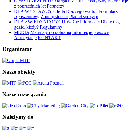
O WYDARZENIU
O targach
Zakres tematyczny
Fotorelacje
z poprzednich lat
Partnerzy
DLA WYSTAWCY
Oferta
Dlaczego warto?
Formularz
zgłoszeniowy
Zbuduj stoisko
Plan ekspozycji
DLA ZWIEDZAJĄCYCH
Ważne informacje
Bilety
Co,
gdzie, kiedy?
Regulaminy
MEDIA
Materiały do pobrania
Informacje prasowe
Akredytacje
KONTAKT
Organizator
Nasze obiekty
Nasze rozwiązania
Należymy do