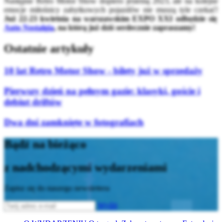
Następne Retro Motor Show dopiero jesienią 2023, ale na kolejne
emocje miłośnicy zabytkowych pojazdów nie muszą tyle czekać!
Już 22-23 kwietnia na warszawskim EXPO XXI odbędzie się
Auto Nostalgia
, na którą już dziś serdecznie zapraszamy!
Ostatnie artykuły
10 lat Retro Motor Show - bilety już w sprzedaży
Pierwszy dzień na pełnym gazie: klasyki, goście i
debiut driftów
Dwa dni zamknięte w fotografiach
Bądź na bieżąco
z nadchodzącymi wydarzeniami
Zapisz się do naszego newslettera
Wyślij