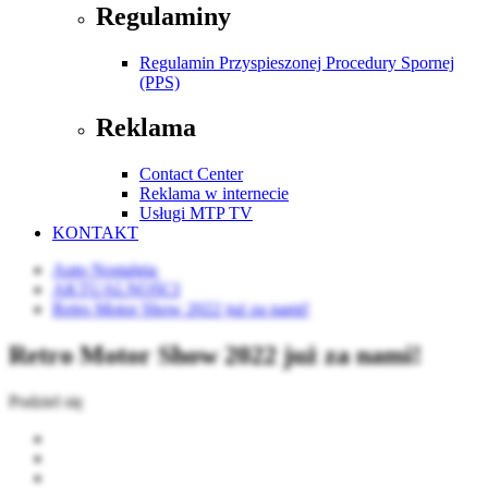
Regulaminy
Regulamin Przyspieszonej Procedury Spornej
(PPS)
Reklama
Contact Center
Reklama w internecie
Usługi MTP TV
KONTAKT
Auto Nostalgia
AKTUALNOŚCI
Retro Motor Show 2022 już za nami!
Retro Motor Show 2022 już za nami!
Podziel się