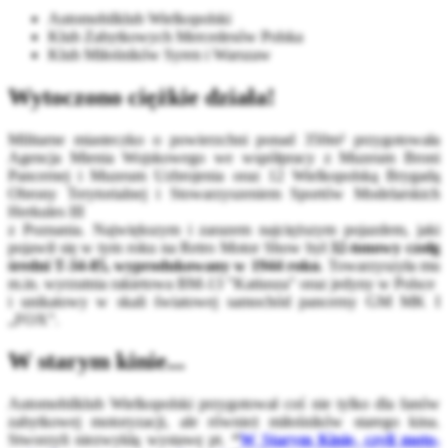
Automobilklub Wielkopolski
Klub Zabytkowych Mercedesów Polska
Klub Miłośników Syren i Warszaw
Wytoczono ciężkie działa!
Militarne miasteczko o powierzchni ponad 350m² przygotowała
Agencja Mienia Wojskowego we współpracy z Muzeum Broni
Pancernej i Muzeum Uzbrojenia oraz 12 Wielkopolską Brygadą
Obrony Terytorialnej i Stowarzyszeniem Sportów Modelarskich
Herkules III
z Poznania. Największym i zarazem najcięższym pojazdem, jaki
pojawił się w tym roku na Retro Motor Show był
32-tonowy czołg
średni T-34-85, wyprodukowany w 1944
roku
. Towarzyszyła mu
m.in. wyrzutnia rakietowa BM-13 "Katiusza" oraz jedyny w Polsce
i unikatowy w skali światowej samochód pancerny GM MK I
„FOX”.
W starym kinie...
Automobilklub Wielkopolski przygotował coś nie tylko dla fanów
zabytkowej motoryzacji, ale również miłośników starego kina.
Stworzyli niezwykłą wystawę pt.
“
W Starym Kinie, czyli moto-