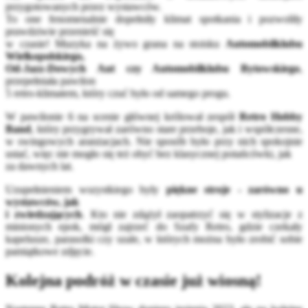
przygotowanych przez wystawców.
To one fenomenalnie dopełniły klimat spotkania i pozwoliły
prawdziwie przenieść się
w czasie! Muzyka na żywo grana na stoisku
Automobilklubu
Wielkopolskiego,
Od-Jazz-Dowych Aut czy Automobilklubu Bytowskiego
,
przepełniała pawilon
5 retro-klimatem, który czuć było od samego progu.
W pawilonie 6 na scenie głównej królował zespół
Retro Hobby
Band
, który przygrywał zarówno stare przeboje, jak i współczesne,
w swingowych aranżacjach. Nie sposób było przy nich spokojnie
ustać, więc nie mogło się też obyć bez klasycznej potańcówki, jak
za dawnych lat.
Uzupełnieniem wszystkiego były
piękne stroje - zarówno u
wystawców, jak
i zwiedzających
. Kto nie zdążył zaopatrzyć się w stylizacje z
minionych epok, mógł zajrzeć do Szafy Retro, gdzie czekały
kapelusze, parasolki czy szale, w których można było zrobić sobie
pamiątkowe zdjęcie.
Kolejna podróż w czasie już wiosną!