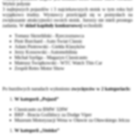
Wybór jedynie
3 najlepszych pojazdów i 3 najciekawszych stoisk w tym roku był
wyjątkowo trudny. Wystawcy prześcigali się w pomysłach na
zwiększanie atrakcyjności swoich stoisk. Jurorzy nie mieli prostego
zadania. W
skład kapituły konkursowej
wchodzili:
Tomasz Skrzeliński - Rzeczoznawca
Piotr Burchard - Auto Świat Classic
Adam Piotrowski - Giełda Klasyków
Jerzy Kossowski - Automobilista
Michał Szeliga - Magazyn Classicauto
Mateusz Świątkowski - WTC Watch This Car
Zespół Retro Motor Show
Po burzliwych naradach wyłoniono
zwycięzców w 2 kategoriach:
W kategorii „Pojazd”
Classicauto za BMW 328W
BRP - Bracia Goźlińscy za Dodge Viper
Muzeum Motoryzacji Wena w Oławie za Oławskiego Jelcza
W kategorii „Stoisko”