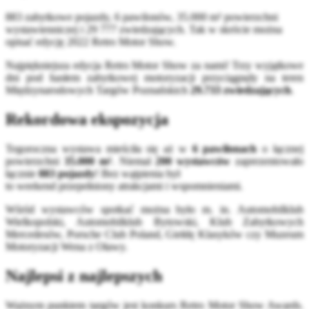
883 zabytkowe pojazdy, 6 pawilonów, 35.000 m² powierzchni
wystawienniczej i 29 777 zwiedzających. Tak w skrócie można
opisać edycję 2022 Retro Motor Show.
Najpiękniejsza edycja Retro Motor Show za nami! Trzy wyjątkowe
dni pod hasłem zabytkowej motoryzacji przyciągnęły na teren
Międzynarodowych Targów Poznańskich
29.733 zwiedzających
.
Rekordowa ekspozycja
Tegoroczna wystawa mieściła się aż w
6 pawilonach
o łącznej
powierzchni
35.000 m²
. Niemal
200 wystawców
zaprezentowało
łącznie
883 pojazdy
! Bez wątpienia był
to weekend przepełniony atrakcjami i wspomnieniami.
Wśród wystawców spotkać można było m. in. Automobilklub
Wielkopolski, Automobilklub Bytowski, Klub Zabytkowych
Mercedesów, Porsche Club Poland, Giełdę Klasyków czy Muzeum
Motoryzacji Wena z Oławy.
Najlepsi z najlepszych
Ważnym punktem targów jest konkurs Retro Motor Show Awards.