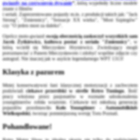
gwiazdy na czerwonym dywanie
”
, którą wypełniły liczne modele
znane z filmów
i seriali. Zaprezentowano pojazdy m.in. z produkcji takich jak: "Jack
Strong", "Zmiennicy", "Sensacje XX wieku", "Most Szpiegów"
czy "O jeden most za daleko".
Oprócz moto-gwiazd
swoją obecnością zaskoczył wszystkich sam
Jacek Żytkiewicz, kultowa postać z serialu "Zmiennicy"
, w
którą wcielił się Mieczysław Hryniewicz. Zwiedzający mogli
porozmawiać z Panem Mieczysławem i zdobyć wspólne zdjęcie czy
autograf. Nie inaczej jak w asyście legendarnego WPT 1313!
Klasyka z pazurem
Mniej konserwatywni fani klasycznej motoryzacji z zachwytem
podziwiali
ciekawe przeróbki w strefie Retro Tuningu
. Ilość
pracy włożona przez pasjonatów w rozmaite udoskonalenia
youngtimerów robiła wrażenie. Ciekawie też młodszą generację
pojazdów przedstawiło
Koło Youngtimer - Automobilklub
Wielkopolski
, tworząc pomniejszoną wersję Toru Poznań.
Pohandlowane!
Retro Motor Show to idealna okazja nie tylko do podziwiania