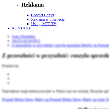
Reklama
Contact Center
Reklama w internecie
Usługi MTP TV
KONTAKT
Auto Nostalgia
AKTUALNOŚCI
Z przeszłości w przyszłość: ruszyła sprzedaż biletów na Poz
Z przeszłości w przyszłość: ruszyła sprze
Podziel się
Największe targi motoryzacyjne w Polsce już na wiosnę. Ruszyła spr
Poznań Motor Show
Bilety na Poznań Motor Show
Bilety na Auto N