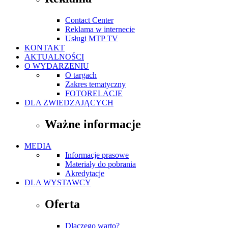
Contact Center
Reklama w internecie
Usługi MTP TV
KONTAKT
AKTUALNOŚCI
O WYDARZENIU
O targach
Zakres tematyczny
FOTORELACJE
DLA ZWIEDZAJĄCYCH
Ważne informacje
MEDIA
Informacje prasowe
Materiały do pobrania
Akredytacje
DLA WYSTAWCY
Oferta
Dlaczego warto?