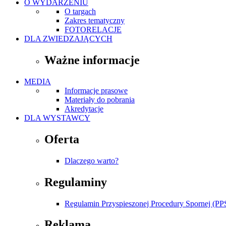
O WYDARZENIU
O targach
Zakres tematyczny
FOTORELACJE
DLA ZWIEDZAJĄCYCH
Ważne informacje
MEDIA
Informacje prasowe
Materiały do pobrania
Akredytacje
DLA WYSTAWCY
Oferta
Dlaczego warto?
Regulaminy
Regulamin Przyspieszonej Procedury Spornej (PP
Reklama