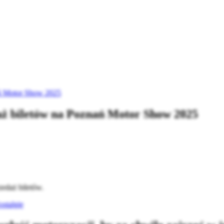
nań Motor Show 2025
daż biletów na Poznań Motor Show 2025
zedaż biletów.
ostalgię